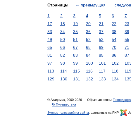
Страницы
←
предыдущая
следую
1
2
3
4
5
6
7
17
18
19
20
21
22
23
33
34
35
36
37
38
39
49
50
51
52
53
54
55
65
66
67
68
69
70
71
81
82
83
84
85
86
87
97
98
99
100
101
102
10
113
114
115
116
117
118
11
129
130
131
132
133
134
13
© Академик, 2000-2026
Обратная связь:
Техподдерж
👣 Путешествия
Экспорт словарей на сайты
, сделанные на PHP,
Jo