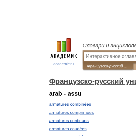
Словари и энциклоп
academic.ru
Французско-русский универсальный словарь
Французско-русский у
arab - assu
armatures combinées
armatures comprimées
armatures continues
armatures coudées