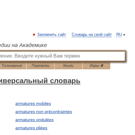
Запомнить сайт
Словарь на свой сайт
RU
едии на Академике
Толкования
Переводы
Книги
Игры ⚽
ниверсальный словарь
armatures mobiles
armatures non précontraintes
armatures ondulées
armatures pliées